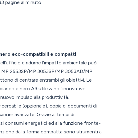
 33 pagine al minuto
 nero eco-compatibili e compatti
ll’ufficio e ridurne l’impatto ambientale può
 ma MP 2553SP/MP 3053SP/MP 3053AD/MP
o di centrare entrambi gli obiettivi. Le
bianco e nero A3 utilizzano l’innovativo
 nuovo impulso alla produttività.
icercabile (opzionale), copia di documenti di
canner avanzate. Grazie ai tempi di
ssi consumi energetici ed alla funzione fronte-
funzione dalla forma compatta sono strumenti a