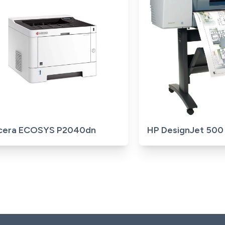
No image
No i
cera ECOSYS P2040dn
HP DesignJet 500