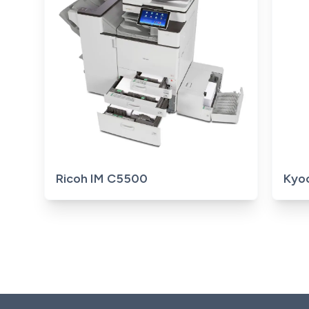
No image
Ricoh IM C5500
Kyo