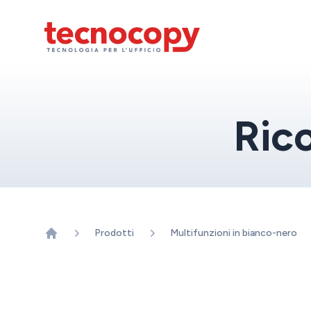
Torna alla home
Ric
Prodotti
Multifunzioni in bianco-nero
Home page