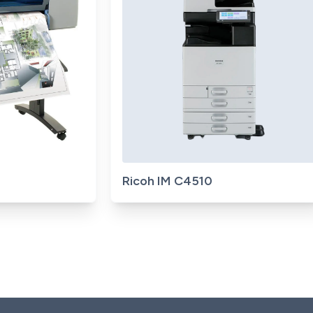
mage
No image
Ricoh IM C4510